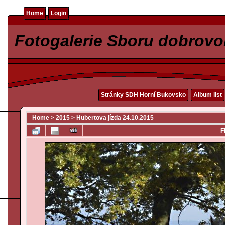
Home
Login
Fotogalerie Sboru dobrovo
Stránky SDH Horní Bukovsko
Album list
Home
>
2015
>
Hubertova jízda 24.10.2015
F